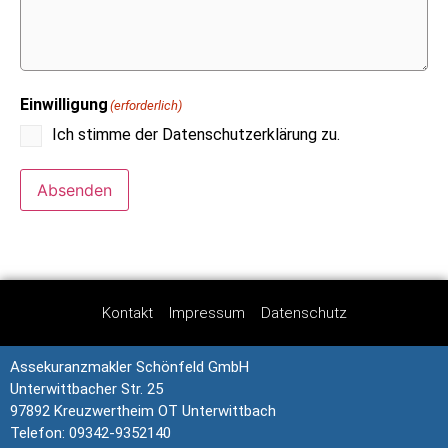
Einwilligung
(erforderlich)
Ich stimme der Datenschutzerklärung zu.
Absenden
Kontakt
Impressum
Datenschutz
Assekuranzmakler Schönfeld GmbH
Unterwittbacher Str. 25
97892 Kreuzwertheim OT Unterwittbach
Telefon: 09342-9352140