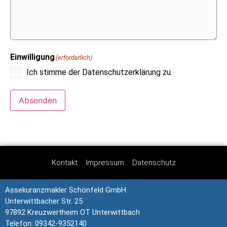
Einwilligung
(erforderlich)
Ich stimme der Datenschutzerklärung zu.
Absenden
Kontakt
Impressum
Datenschutz
Assekuranzmakler Schönfeld GmbH
Unterwittbacher Str. 25
97892 Kreuzwertheim OT Unterwittbach
Telefon: 09342-9352140